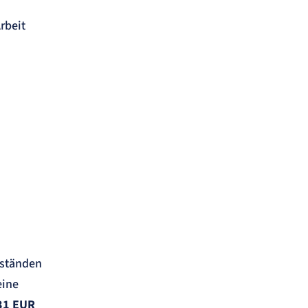
rbeit
bständen
eine
131 EUR