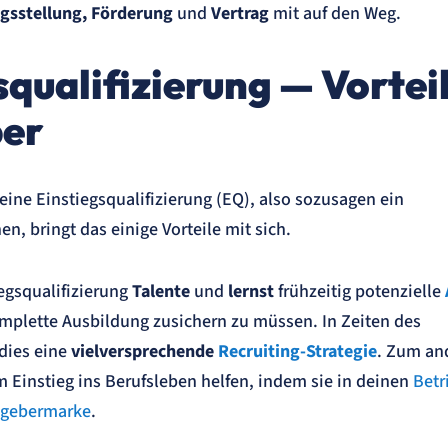
agsstellung, Förderung
und
Vertrag
mit auf den Weg.
squalifizierung — Vortei
ber
ine Einstiegsqualifizierung (EQ), also sozusagen ein
n, bringt das einige Vorteile mit sich.
iegsqualifizierung
Talente
und
lernst
frühzeitig potenzielle
mplette Ausbildung zusichern zu müssen. In Zeiten des
dies eine
vielversprechende
Recruiting-Strategie
. Zum an
 Einstieg ins Berufsleben helfen, indem sie in deinen
Betr
tgebermarke
.