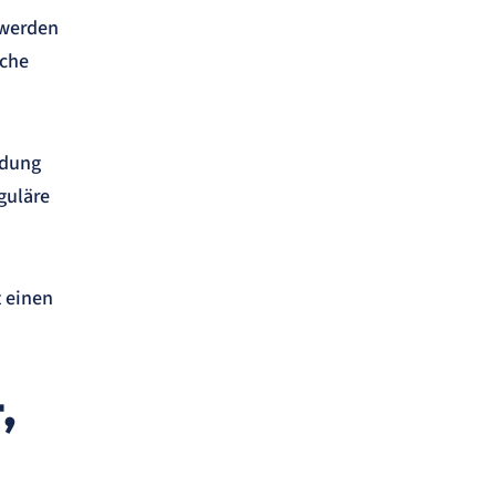
 werden
iche
ldung
guläre
t einen
,