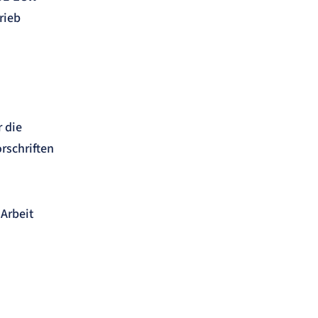
rieb
r die
orschriften
 Arbeit