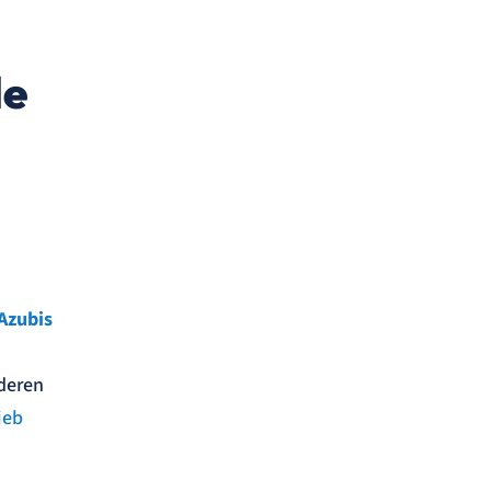
le
Azubis
deren
ieb